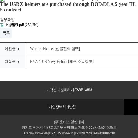
The USRX helmets are purchased through DOD/DLA 5-year TL
S contract
첨부파일
소방헬멧.pdf
(250.3K)
목록
이전글 ▲
Wildfire Helmet [산불진화 헬멧]
다음글 ▼
FXA-1 US Navy Helmet [해군 소방헬멧]
고객센터 전화하기 02-3661-4818
개인정보처리방침
(주) 윈어스 알엔에이
경기도 부천시 석천로 397, 부천 테크노 파크 쌍용 3차 303동 1008호
TEL: 02-3661-4818 | FAX: 02-3661-4819| E-MAIL: winus@winusrna.com