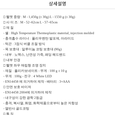
상세설명
□
헬멧 중량
: M - 1,450g (
± 30
g
)
L - 1550 g (± 30g)
□
사 이 즈
: M - 52~62cm L - 57~65cm
□
재 질
-
쉘
:
High Temperature Thermoplastic material, injection molded
-
충격흡수 라이너
:
폴리우렌탄 발포제
,
아라미드
-
턱끈
: 3
점식 버클 조절 방식
-
목 보호대
:
알루미늄 코팅 보호대
(90g)
-
내부
:
노맥스
,
난연성 가죽
,
패딩 헤드밴드
□
내부 안경
□
헬멧 좌우 매립형 조명 장치
-
재질
:
폴리카보네이트
-
무게
: 100 g ± 10 g
-
무게
: 100g -
전구
: 4 White LED
- EN14458
에 의거하여 제작
-
배터리
: 3×AAA
□
안면 보호 바이져
- EN14458:2004
에 의거하여 제작
-
내구성이 강한 광학
2
등급
-
충격
,
복사열
,
화염
,
화학제품으로부터 높은 저항성
-
열반사 골드코팅
□
특 징