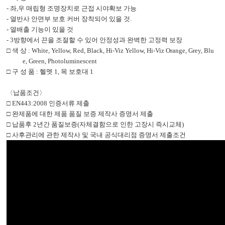
-
좌
,
우 매립형 조명장치로 근접 시야확보 가능
-
열반사 안면부 보호 커버 장착되어 있을 것
.
-
열배출 기능이 있을 것
- 3
방향에서 끈을 조절할 수 있어 안정성과 완벽한 고정력 보장
□
색 상
: White, Yellow, Red, Black, Hi-Viz Yellow,
Hi-Viz Orange, Grey, Blu
e, Green, Photoluminescent
□
구 성 품
:
헬멧
1,
목 보호대
1
〈
납품조건
〉
□
EN443:2008
인증서류 제출
□
완제품에 대한 제품 품질 보증 제작사 증명서 제출
□
납품후
2
년간 품질보증
(
자체결함으로 인한 고장시 즉시교체
)
□
사후관리에 관한 제작사 및 국내 공식대리점 증명서 제출조건