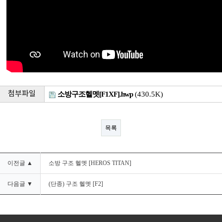
첨부파일
소방구조헬멧[F1XF].hwp
(430.5K)
목록
이전글 ▲
소방 구조 헬멧 [HEROS TITAN]
다음글 ▼
(단종) 구조 헬멧 [F2]