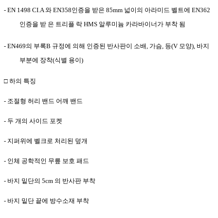
-
EN 1498 CI.A
와
EN358
인증을 받은
85mm
넓이의 아라미드 벨트에
EN362
인증을 받 은 트리플 락
HMS
알루미늄 카라바이너가 부착 됨
-
EN469
의 부록
B
규정에 의해 인증된 반사판이 소배
,
가슴
,
등
(V
모양
),
바지
부분에 장착
(
식별 용이
)
□
하의 특징
-
조절형 허리 밴드 어깨 밴드
-
두 개의 사이드 포켓
-
지퍼위에 벨크로 처리된 덮개
-
인체 공학적인 무릎 보호 패드
-
바지 밑단의
5cm
의 반사판 부착
-
바지 밑단 끝에 방수소재 부착