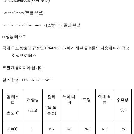
- at the shoulders (
어깨 부분
)
- at the knees (
무릎 부분
)
- on the end of the trousers (
소방복의 끝단 부분
)
□
성능 테스트
국제 구조 방호복 규정인
EN469:2005
하기 세부 규정들의 내용에 따라 규정
이상으로 테스
트된 제품이여야 합니다
.
열 저항성
: DIN EN ISO 17493
열 테스
점화
녹아 내
액체 흐
저항성
구멍
수축성
트
림
름
(
불 붙
(min)
(%)
온도
℃
는것
)
180
℃
5
No
No
No
No
5/5