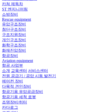
카쳐 제독차
ST 엔지니어링
소방장비
Rescue equipment
유압구조장비
첨단구조장비
구조지원장비
개인구조장비
화학구조장비
화재진압장비
항공장비
Aviation equipment
항공 사업부
소개
교육센터
서비스센터
전원 공급기 / 공압 시동 발전기
에어컨 장비
다목적 견인장비
항공기용 유압공급장비
항공기용 세척 로봇
조명장비/히터
카다로그