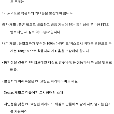
로 무게는
195g/
㎡
으로 착용자의 가벼움을 보장해야 합니다
.
중간 재질
:
땀은 밖으로 배출하고 방풍 기능이 있는 통기성이 우수한
PTEE
맴브레인 재 질로 약
105g/
㎡
입니다
.
내피 재질
:
단열효과가 우수한
100%
아라미드
/
비스코시
비재봉 원단으로 무
게는
180
g/
㎡
으로 착용자의 가벼움을 보장해야 합니다
.
-
통기성을 갖춘
PTEE
멤브레인 재질로 방수와 방풍 성능과 내부 땀을 밖으로
배출
.
-
팔꿈치와 어깨부분은
PU
코팅된 파라아라미드 재질
.
- Nomax
재질로 만들어진 토시형태의 소매
-
내연성을 갖춘
PU
코팅된 아라미드 재질로 만들어져 팔과 자켓 솔기는 습기
를 차단하여