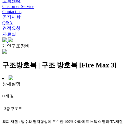
고객센터
Customer Service
Contact us
공지사항
Q&A
견적요청
자료실
개인구조장비
구조방호복 | 구조 방호복 [Fire Max 3]
상세설명
□
재 질
- 3
중 구조로
외피 재질
:
방수와 열저항성이 우수한
100%
아라미드 노멕스 델타
TA
재질