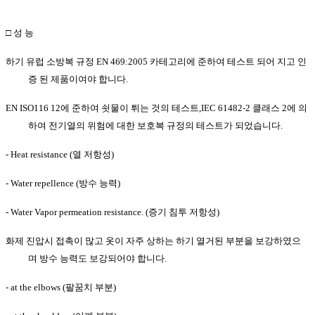
□
성 능
하기 유럽 소방복 규정
EN 469:2005
카테고리에 준하여 테스트 되어 지고 인
증 된 제품이여야 합니다
.
EN ISO116 12
에 준하여 쇳물이 튀는 것의 테스트
,IEC 61482-2
클래스
2
에 의
하여 전기열의 위험에 대한 보호복 규정의 테스트가 되었습니다
.
- Heat resistance (
열 저항성
)
- Water repellence (
방수 능력
)
-
Water Vapor permeation resistance
. (
증기
침투
저항성
)
화제 진압시 접촉이 많고 옷이 자주 상하는 하기 열거된 부분을 보강하였으
며 방수 능력도 보강되어야 합니다
.
- at the elbows (
팔꿈치 부분
)