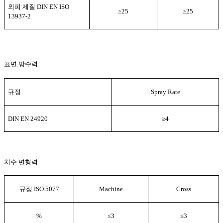
외피 제질
DIN EN ISO
≥
25
≥
25
13937-2
표면 방수력
규정
Spray Rate
DIN EN 24920
≥
4
치수 변형력
규정
ISO 5077
Machine
Cross
%
≤
3
≤
3