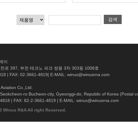
검색
엔에이
로 397, 부천 테크노 파크 쌍용 3차 303동 1008호
818 | FAX: 02-3661-4819| E-MAIL: winus@winusrna.com
Aviation Co.,Ltd.
Seokcheon-ro Bucheon-city, Gyeonggi-do, Republic of Korea (Postal c
-4818 | FAX: 82-2-3661-4819 | E-MAIL: winus@winusrna.com
0 Winus R&A All right Reserved.