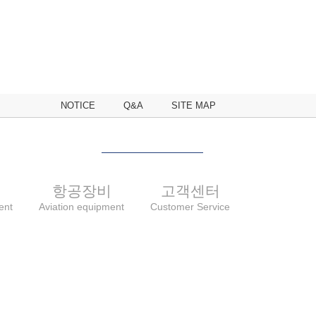
NOTICE
Q&A
SITE MAP
비
항공장비
고객센터
ent
Aviation equipment
Customer Service