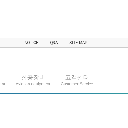
NOTICE
Q&A
SITE MAP
비
항공장비
고객센터
ent
Aviation equipment
Customer Service