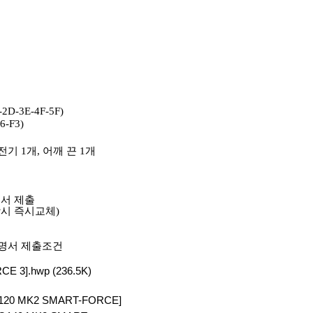
-2D-3E-4F-5F)
6-F3)
전기
1
개
,
어깨 끈
1
개
서 제출
장시 즉시교체
)
증명서 제출조건
E 3].hwp
(236.5K)
 MK2 SMART-FORCE]