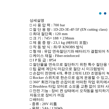
상세설명
□
사 용 압 력
: 700 bar
□
절 단 용 량
: 1D-2D-3E-4F-5F
(EN cutting class)
□
최대 절단폭
: 120 mm
□
크 기
: 745× 188 × 238mm
□
제 품 중 량
:
23,1 kg
(
배터리 포함
)
□
작 동 방 식
:
좌
/
우
KNOBS
방식
□
형 태
:
유압 연속절단기와 배터리가 결합되어 
□
케이스 재질
: Fiber-reinforced
□
I P
등 급
: IP54
□
절단물을 연속으로 절단하기 위한 특수 절단용 
□
팁 끝에 계단식 마감으로 절단 시 미끄럼방지
□
손잡이 전면에
4
개
,
후면
2
개의
LED
조명등이 부
□
Rocker
스위치로 한손으로 쉽게 운용할 수 있고
□
360°
회전가능한 손잡이로 어떠한 작업 위치에
□
Brushless
타입 모터로 소모품 교환 없이 모터 
□
안전 기능
:
장비 켠 상태에서 오작동을 방지하기
자동으로 장비가 꺼짐
□
배터리
-
종류
: 28V
리튬
-
용량
: 5Ah / 126Wh