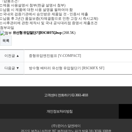
〈
납품조건
〉
□
제품 사용설명서 첨부
(
한글 설명서 첨부
)
□
납품 시 제품에 대한 사용 설명을 필하여야 함
□
국내외 검증기관에서 승인받은 제품일 것
-
인증서 제출
□
납품 후
2
년간 품질보증
(
자체결함으로 인한 고장 시 즉시교체
)
□
사후관리에 관한 제작사 및 국내 공식대리점 증명서 제출조건
첨부파일
유선형 유압절단기[RSC60 FX].hwp
(268.5K)
목록
이전글 ▲
중형유압엔진펌프 [V-COMPACT]
다음글 ▼
방수형 배터리 유선형 유압절단기 [RSC60FX SF]
고객센터 전화하기 02-3661-4818
개인정보처리방침
(주) 윈어스 알엔에이
경기도 부천시 석천로 397, 부천 테크노 파크 쌍용 3차 303동 1008호