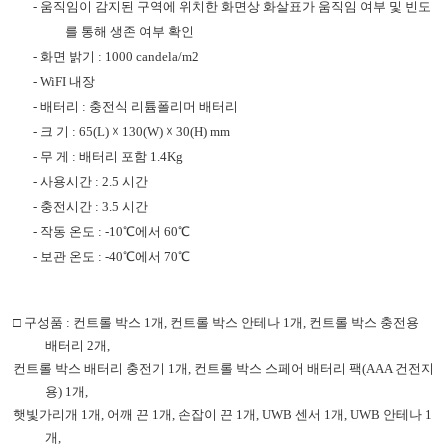
-
움직임이 감지된 구역에 위치한 화면상 화살표가 움직임 여부 및 빈도
를 통해 생존 여부 확인
-
화면 밝기
: 1000 candela/m2
-
WiFI
내장
-
배터리
:
충전식 리튬폴리머 배터리
-
크 기
: 65(L)
☓
130(W)
☓
30(H) mm
-
무 게
:
배터리 포함
1.4Kg
-
사용시간
: 2.5
시간
-
충전시간
: 3.5
시간
-
작동 온도
: -10
℃
에서
60
℃
-
보관 온도
: -40
℃
에서
70
℃
□
구성품
:
컨트롤 박스
1
개
,
컨트롤 박스 안테나
1
개
,
컨트롤 박스 충전용
배터리
2
개
,
컨트롤 박스 배터리 충전기
1
개
,
컨트롤 박스 스페어 배터리 팩
(AAA
건전지
용
) 1
개
,
햇빛가리개
1
개
,
어깨 끈
1
개
,
손잡이 끈
1
개
, UWB
센서
1
개
, UWB
안테나
1
개
,