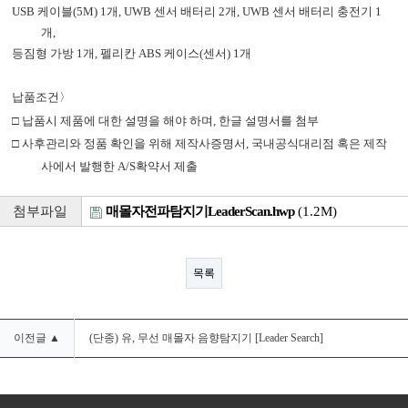
USB
케이블
(5M) 1
개
, UWB
센서 배터리
2
개
, UWB
센서 배터리 충전기
1
개
,
등짐형 가방
1
개
,
펠리칸
ABS
케이스
(
센서
) 1
개
납품조건
〉
□
납품시 제품에 대한 설명을 해야 하며
,
한글 설명서를 첨부
□
사후관리와 정품 확인을 위해 제작사증명서
,
국내공식대리점 혹은 제작
사에서 발행한
A/S
확약서 제출
첨부파일
매몰자전파탐지기LeaderScan.hwp
(1.2M)
목록
이전글 ▲
(단종) 유, 무선 매몰자 음향탐지기 [Leader Search]