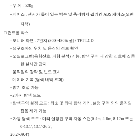
-
무 게
: 520g
-
케이스
:
센서가 들어 있는 방수 및 충격방지 펠리칸
ABS
케이스
(
오렌
지색
)
□
컨트롤 박스
-
모니터 화면
: 7
인치
(800×480
픽셀
) / TFT LCD
-
요구조자의 위치 및 움직임 정보 확인
-
오실로그램
(
음향신호
,
파형 분석
)
기능
,
탐색 구역 내 강한 신호에 집중
한 실시간 감지
-
움직임의 강약 및 빈도 표시
-
데이터 기록
(
탐색 내역 조회
)
-
밝기 조절 가능
- 2
가지 탐색 모드
•
탐색구역 설정 모드
:
최소 및 최대 탐색 거리
,
설정 구역 외의 움직임
잡음 제거 가능
•
자동 탐색 모드
:
미리 설정된 구역 자동 스캔
(0-4m, 4-8m, 8-12m
또는
0-13.1', 13.1'-26.2',
26.2'-39.4')