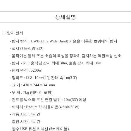
상세설명
□
탐지 센서
-
탐지 방식
: UWB(Ultra Wide Band)
기술을 이용한 초광대역 탐지
-
실시간 움직임 감지
-
움직이는 물체 또는 호흡의 특성을 정확히 감지하는 역원추형 신호
-
탐지 거리
:
움직임 감지 최대
30m,
호흡 감지 최대
10m
-
탐지 면적
: 5200
㎥
-
정확도
:
대기
10cm(4"),
잔해 속
1m(3.3')
-
크 기
: 430 x 244 x 341mm
-
무 게
: 7kg (
배터리 포함
)
-
컨트롤 박스와 무선 연결 범위
: 10m(33')
이상
-
배터리
: Endura 7S
리튬이온
(4.6Ah/50W)
-
작동 시간
: 4
시간
-
충전 시간
: 4
시간
-
방수
USB
유선 커넥션
(5m
케이블
)