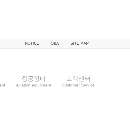
NOTICE
Q&A
SITE MAP
비
항공장비
고객센터
ent
Aviation equipment
Customer Service