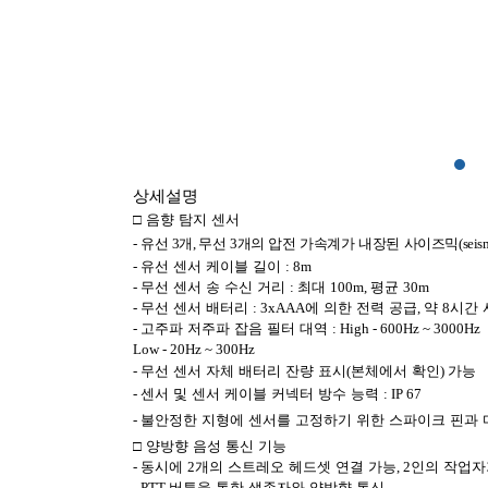
상세설명
□
음향 탐지 센서
-
유선
3
개
,
무선
3
개의 압전 가속계가 내장된 사이즈믹
(seis
-
유선 센서 케이블 길이
: 8m
-
무선 센서 송 수신 거리
:
최대
100m,
평균
30m
-
무선 센서 배터리
:
3xAAA
에 의한 전력 공급
,
약
8
시간 
-
고주파 저주파 잡음 필터 대역
: High - 600Hz ~ 3000Hz
Low - 20Hz ~ 300Hz
-
무선 센서 자체 배터리 잔량 표시
(
본체에서 확인
)
가능
-
센서 및 센서 케이블 커넥터 방수 능력
: IP 67
-
불안정한 지형에 센서를 고정하기 위한 스파이크 핀과 
□
양방향 음성 통신 기능
-
동시에
2
개의 스트레오 헤드셋 연결 가능
, 2
인의 작업자
- PTT
버튼을 통한 생존자와 양방향 통신