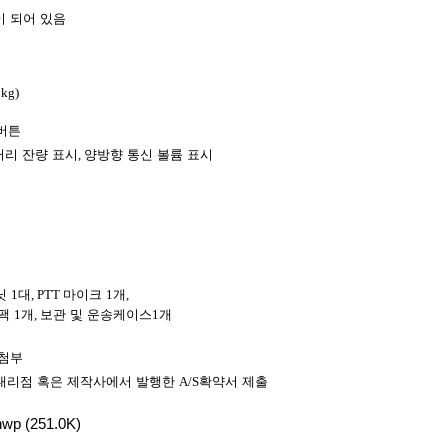
이 되어 있음
3kg)
버튼
터리 잔량 표시
,
양방향 통신 볼륨 표시
닛
1
대
, PTT
마이크
1
개
,
리팩
1
개
,
보관 및 운송케이스
1
개
 첨부
대리점 혹은 제작사에서 발행한
A/S
확약서 제출
hwp
(251.0K)