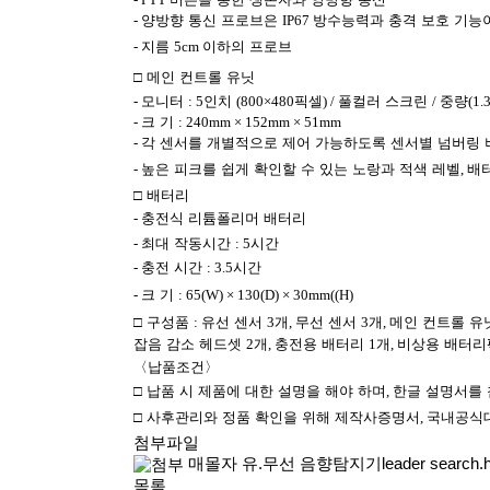
-
양방향 통신 프로브은
IP67
방수능력과 충격 보호 기능
-
지름
5cm
이하의 프로브
□
메인 컨트롤 유닛
-
모니터
: 5
인치
(800×480
픽셀
) /
풀컬러 스크린
/
중량
(1.
-
크 기
: 240mm × 152mm × 51mm
-
각 센서를 개별적으로 제어 가능하도록 센서별 넘버링 
-
높은 피크를 쉽게 확인할 수 있는 노랑과 적색 레벨
,
배
□
배터리
-
충전식 리튬폴리머 배터리
-
최대 작동시간
: 5
시간
-
충전 시간
: 3.5
시간
-
크 기
: 65(W) × 130(D) × 30mm((H)
□
구성품
:
유선 센서
3
개
,
무선 센서
3
개
,
메인 컨트롤 유
잡음 감소 헤드셋
2
개
,
충전용 배터리
1
개
,
비상용 배터
〈
납품조건
〉
□
납품 시 제품에 대한 설명을 해야 하며
,
한글 설명서를
□
사후관리와 정품 확인을 위해 제작사증명서
,
국내공식
첨부파일
매몰자 유.무선 음향탐지기leader search.
목록