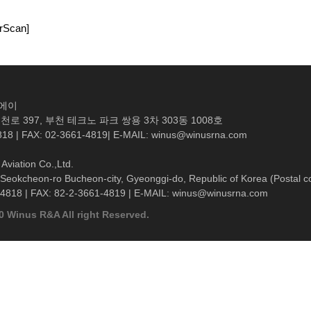
Scan]
엔에이
로 397, 부천 테크노 파크 쌍용 3차 303동 1008호
818 | FAX: 02-3661-4819| E-MAIL: winus@winusrna.com
Aviation Co.,Ltd.
Seokcheon-ro Bucheon-city, Gyeonggi-do, Republic of Korea (Postal c
-4818 | FAX: 82-2-3661-4819 | E-MAIL: winus@winusrna.com
0 Winus R&A All right Reserved.