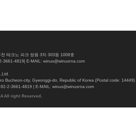
천 테크노 파크 쌍용 3차 303동 1008호
02-3661-4819| E-MAIL: winus@winusrna.com
,Ltd.
o Bucheon-city, Gyeonggi-do, Republic of Korea (Postal code: 14449)
: 82-2-3661-4819 | E-MAIL: winus@winusrna.com
 All right Reserved.