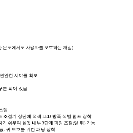
한 온도에서도 사용자를 보호하는
재질
)
 편안한 시야를 확보
구분 되어 있음
시스템
즈 조절기 상단에 적색
LED
방폭 식별 램프 장착
하기 쉬우며 헬멧 내부
3
단계 피팅 조절
(
앞
,
뒤
)
가능
능
,
귀 보호를 위한 패딩 장착