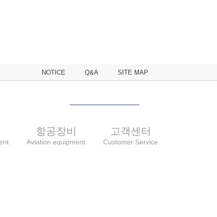
NOTICE
Q&A
SITE MAP
비
항공장비
고객센터
ent
Aviation equipment
Customer Service