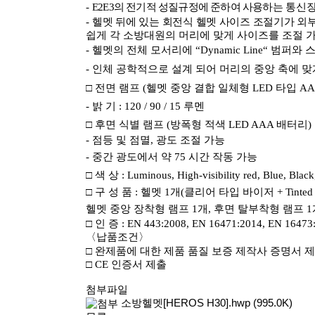
-
E2E3
의 전기적 성질규정에 준하여 사용하는
통신
-
헬멧 뒤에 있는 회전식 헬멧 사이즈 조절기가 외
쉽게 각 소방대원의 머리에 맞게 사이즈를 조절 
-
헬멧의 전체 모서리에
“Dynamic Line“
범퍼와 
-
인체 공학적으로 설계 되어 머리의 중앙 축에 맞
□
전면 램프
(
헬멧 중앙 결합 일체형
LED
타입
A
-
밝 기
: 120 / 90 / 15
루멘
□
후면 식별 램프
(
방폭형 적색
LED AAA
배터리
)
-
점등 및 점멸
,
광도 조절 가능
-
중간 광도에서 약
75
시간 작동 가능
□
색 상
: Luminous, High-visibility red, Blue, Black
□
구 성 품
:
헬멧
1
개
(
클리어 타입 바이저
+ Tinted
헬멧 중앙 장착형 램프
1
개
,
후면 탈부착형 램프
1
□
인 증
: EN 443:2008, EN 16471:2014, EN 16473
〈
납품조건
〉
□
완제품에 대한 제품 품질 보증 제작사 증명서 
□
CE
인증서 제출
첨부파일
소방헬멧[HEROS H30].hwp
(995.0K)