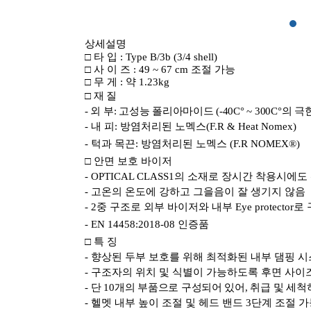
상세설명
□
타 입
: Type B/3b (3/4 shell)
□
사 이 즈
: 49 ~ 67 cm
조절 가능
□
무 게
:
약
1.23kg
□
재 질
-
외 부
:
고성능 폴리아마이드
(-40C° ~ 300C°
의 극
-
내 피
:
방염처리된 노멕스
(F.R & Heat Nomex)
-
턱과 목끈
:
방염처리된 노멕스
(F.R NOMEX®)
□
안면 보호 바이저
- OPTICAL CLASS1
의 소재로 장시간 착용시에도
-
고온의 온도에 강하고 그을음이 잘 생기지 않음
- 2
중 구조로 외부 바이저와 내부
Eye protector
로 
- EN 14458:2018-08
인증품
□
특 징
-
향상된 두부 보호를 위해 최적화된 내부 댐핑 
-
구조자의 위치 및 식별이 가능하도록 후면 사이
-
단
10
개의 부품으로 구성되어 있어
,
취급 및 세척
-
헬멧 내부 높이 조절 및 헤드 밴드
3
단계 조절 가