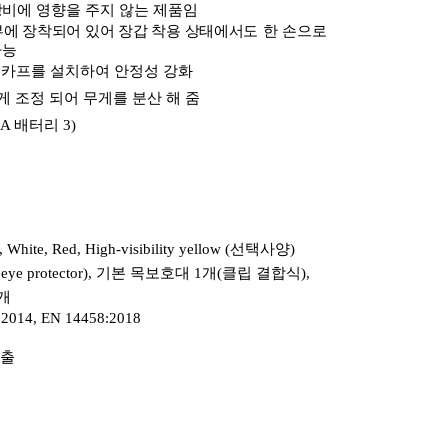
장비에
영향을 주지 않는 제품임
부에 장착되어 있어 장갑 착용 상태에서도
한 손으로
가능
스카프를 설치하여 안정성 강화
게 조정 되어 무게를 분산 해 줌
AA
배터리
3)
, White, Red, High-visibility yellow (
선택사양
)
 eye protector),
기본 목보호대
1
개
(
클립 결합식
),
개
:2014, EN 14458:2018
제출