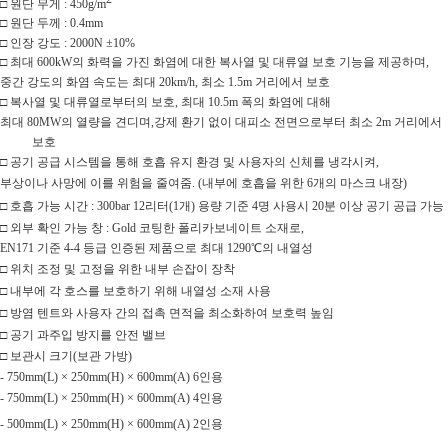
□
원단 무게
: 450g/m
□
원단 두께
: 0.4mm
□
인장 강도
: 2000N ±10%
□
최대
600kW
의 화력을 가진 화염에 대한 복사열 및 대류열 보호 기능을 제공하며
,
중간 강도의
화염 속도는 최대
20km/h,
최소
1.5m
거리에서 보호
□
복사열 및 대류열로부터의 보호
,
최대
10.5m
폭의 화염에 대해
최대
80MW
의 열량을 견디며
,
강제 환기 없이 대피소 전면으로부터 최소
2m
거리에서
보호
□
공기 공급 시스템을 통해 호흡 유지 환경 및 사용자의 신체를 냉각시켜
,
부상이나 사망에 이를 위험을
줄여줌
. (
내부에 호흡을 위한
6
개의 마스크 내장
)
□
호흡 가능 시간
:
300bar 12
리터
(1
개
)
용량 기준
4
명 사용시
20
분 이상 공기 공급 가능
□
외부 확인 가능 창
: Gold
코팅한 폴리카보네이트 소재로
,
EN171
기준
4-4
등급 인증된 제품으로
최대
1290
℃
의 내열성
□
위치 조정 및 고정을 위한 내부 손잡이 장착
□
내부에 각 호스를 보호하기 위해 내열성 소재 사용
□
방염 텐트와 사용자 간의 접촉 면적을 최소화하여 보호력 높임
□
공기 과주입 방지를
안전 밸브
□
보관시 크기
(
보관 가방
)
- 750mm(L) × 250mm(H) × 600mm(A) 6
인용
- 750mm(L) × 250mm(H) × 600mm(A) 4
인용
- 500mm(L) × 250mm(H) × 600mm(A) 2
인용