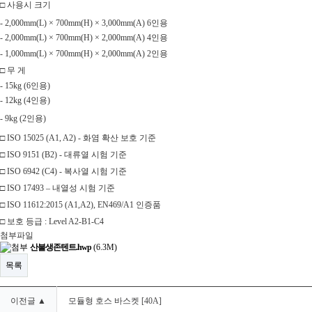
□
사용시 크기
- 2,000mm(L) × 700mm(H) × 3,000mm(A) 6
인용
- 2,000mm(L) × 700mm(H) × 2,000mm(A) 4
인용
- 1,000mm(L) × 700mm(H) × 2,000mm(A) 2
인용
□
무 게
- 15kg (6
인용
)
- 12kg (4
인용
)
- 9kg (2
인용
)
□
ISO 15025 (A1, A2) -
화염 확산 보호 기준
□
ISO 9151 (B2) -
대류열 시험 기준
□
ISO 6942 (C4) -
복사열 시험 기준
□
ISO 17493
–
내열성 시험 기준
□
ISO 11612:2015 (A1,A2), EN469/A1
인증품
□
보호 등급
:
Level A2-B1-C4
첨부파일
산불생존텐트.hwp
(6.3M)
목록
이전글 ▲
모듈형 호스 바스켓 [40A]