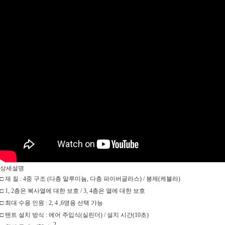
상세설명
□
재 질
: 4
중 구조
(
다층 알루미늄
,
다층 파이버글라스
)
/
봉제
(
케블라
)
□
1, 2
층은 복사열에 대한 보호
/ 3, 4
층은 열에 대한 보호
□
최대 수용 인원
: 2, 4 ,6
명용 선택 가능
□
텐트 설치 방식
:
에어 주입식
(
실린더
) /
설치 시간
(10
초
)
2