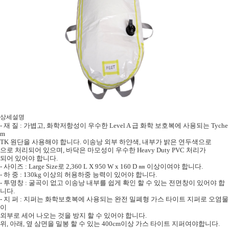
상세설명
-
재 질
:
가볍고
,
화학저항성이 우수한
Level A
급 화학 보호복에 사용되는
Tyche
m
TK
원단을 사용해야 합니다
.
이송낭 외부 하얀색
,
내부가 밝은 연두색으로
으로 처리되어 있으며
,
바닥은 마모성이 우수한
Heavy Duty PVC
처리가
되어 있어야 합니다
.
-
사이즈
: Large Size
로
2,360 L X 950 W x 160 D
㎜
이상이여야 합니다
.
-
하 중
: 130kg
이상의 허용하중 능력이 있어야 합니다
.
-
투명창
:
굴곡이 없고 이송낭 내부를 쉽게 확인 할 수 있는 전면창이 있어야 합
니다
.
-
지 퍼
:
지퍼는 화학보호복에 사용되는 완전 밀폐형 가스 타이트 지퍼로 오염물
이
외부로 세어 나오는 것을 방지 할 수 있어야 합니다
.
위
,
아래
,
옆 삼면을 밀봉 할 수 있는
400cm
이상 가스 타이트 지퍼여야
합니다
.