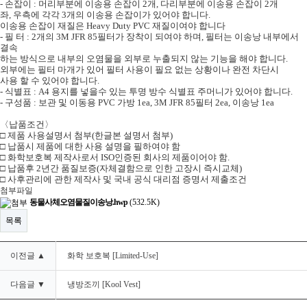
-
손잡이
:
머리부분에 이송용 손잡이
2
개
,
다리부분에 이송용 손잡이
2
개
좌
,
우측에 각각
3
개의 이송용 손잡이가 있어야 합니다
.
이송용 손잡이 재질은
Heavy Duty PVC
재질이여야 합니다
-
필 터
: 2
개의
3M JFR 85
필터가 장착이 되여야 하며
,
필터는 이송낭 내부에서
결속
하는 방식으로 내부의 오염물을 외부로 누출되지 않는 기능을 해야 합니다
.
외부에는 필터 마개가 있어 필터 사용이 필요 없는 상황이나 완전 차단시
사용 할 수 있어야 합니다
.
-
식별표
: A4
용지를 넣을수 있는 투명 방수 식별표 주머니가 있어야 합니다
.
-
구성품
:
보관 및 이동용
PVC
가방
1ea, 3M JFR 85
필터
2ea,
이송낭
1ea
〈
납품조건
〉
□
제품 사용설명서 첨부
(
한글본 설명서 첨부
)
□
납품시 제품에 대한 사용 설명을 필하여야 함
□
화학보호복 제작사로서
ISO
인증된 회사의 제품이어야 함
.
□
납품후
2
년간 품질보증
(
자체결함으로 인한 고장시 즉시교체
)
□
사후관리에 관한 제작사 및 국내 공식 대리점 증명서 제출조건
첨부파일
동물사체오염물질이송낭.hwp
(532.5K)
목록
이전글 ▲
화학 보호복 [Limited-Use]
다음글 ▼
냉방조끼 [Kool Vest]