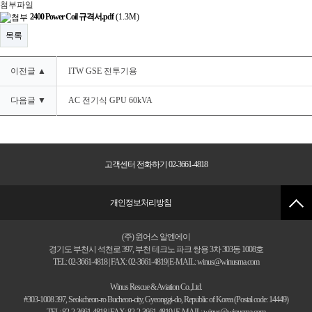
첨부파일
2400 Power Coil 규격서.pdf
(1.3M)
목록
이전글 ▲
ITW GSE 전투기용
다음글 ▼
AC 전기식 GPU 60kVA
고객센터 전화하기 02-3661-4818
개인정보처리방침
(주) 윈어스 알엔에이
경기도 부천시 석천로 397, 부천 테크노 파크 쌍용 3차 303동 1008호
TEL: 02-3661-4818 | FAX: 02-3661-4819| E-MAIL: winus@winusrna.com
Winus Rescue & Aviation Co.,Ltd.
#303-1008 397, Seokcheon-ro Bucheon-city, Gyeonggi-do, Republic of Korea (Postal code: 14449)