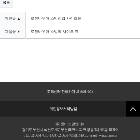
목록
이전글 ▲
로젠바우어 소방장갑 사이즈표
다음글 ▼
로젠바우어 소방복 사이즈 표
고객센터 전화하기 02-3661-4818
개인정보처리방침
(주) 윈어스 알엔에이
경기도 부천시 석천로 397, 부천 테크노 파크 쌍용 3차 303동 1008호
TEL: 02-3661-4818 | FAX: 02-3661-4819| E-MAIL: winus@winusrna.com