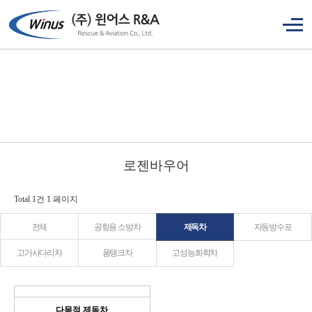
로젠바우어
Total 1건
1 페이지
전체
공항용 소방차
제독차
자동방수포
고가사다리차
폼탱크차
고성능화학차
다목적 제독차