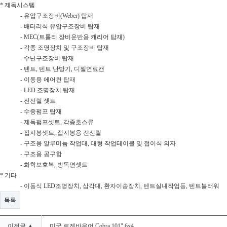
* 제독시스템
- 유압구조장비(Weber) 탑재
- 배터리식 유압구조장비 탑재
- MEC(트롤리 장비운반용 캐리어 탑재)
- 각종 조명장치 및 구조장비 탑재
- 수난구조장비 탑재
- 텐트, 텐트 난방기, 디젤연료캔
- 이동용 에어컨 탑재
- LED 조명장치 탑재
- 전선릴 셋트
- 수중펌프 탑재
- 제독펌프셋트, 각종호스류
- 접지봉셋트, 접지봉용 전선릴
- 구조용 알루미늄 작업대, 대형 작업테이블 및 접이식 의자
- 구조용 공구함
- 화학보호복, 방독면셋트
* 기타
- 이동식 LED조명장치, 삼각대, 환자이송장치, 텐트실내작업등, 텐트블러워
목록
이전글 ▲
미국 로젠바우어 Cobra 101" 6x4