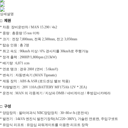
상세설명
□ 제원
* 차종: 장비운반차 / MAN 15.290 / 4x2
* 중량 : 총중량 15 ton 이하
* 크기 : 전장 7,800mm, 전폭 2,500mm, 전고 3,050mm
* 탑승 인원 : 총 2명
* 최고 속도 : 90km/h 이상 / 6% 경사지를 30km/h로 주행가능
* 정격 출력 : 290HP/1,800rpm (213kW)
* 배기량 : 6,871 ccm
* 연료 탱크 : 경유 200ℓ (연비 : 5.6km/ℓ)
* 변속기 : 자동변속기 (MAN Tipmatic)
* 제동 장치 : ABS & ASR (로드센싱 밸브 적용)
* 차량발전기 : 28V 110A (BATTERY MF175Ah 12V * 2EA)
* 운전석 : MAN 의 각종계기 / 지상파 DMB / 네비게이션 / 후방감시카메라
□ 구성
* 양압장치 : 필터여과식 NBC양압장치 : 30~80㎡/h (운전석)
* 발전기 : 14kVA 엔진식 발전기장착(AC220~380V), 가솔린 연료캔, 주입구셋트
* 유압식 리프트 : 유압십 파워게이트를 이용한 리프트 장착