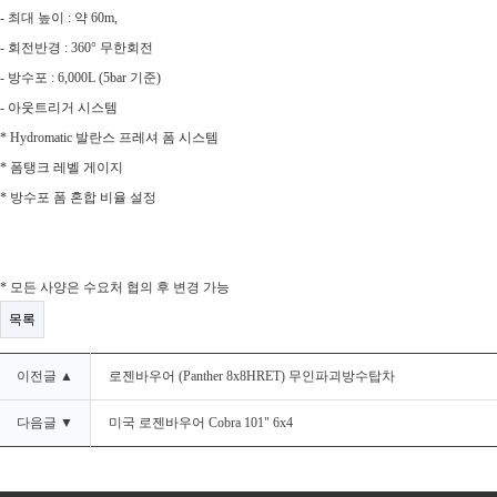
- 최대 높이 : 약 60m,
- 회전반경 :
360° 무한회전
- 방수포 : 6,000L (5bar 기준)
- 아웃트리거 시스템
* Hydromatic 발란스 프레셔 폼 시스템
* 폼탱크 레벨 게이지
* 방수포 폼 혼합 비율 설정
​
* 모든 사양은 수요처 협의 후 변경 가능
목록
이전글 ▲
로젠바우어 (Panther 8x8HRET) 무인파괴방수탑차
다음글 ▼
미국 로젠바우어 Cobra 101" 6x4