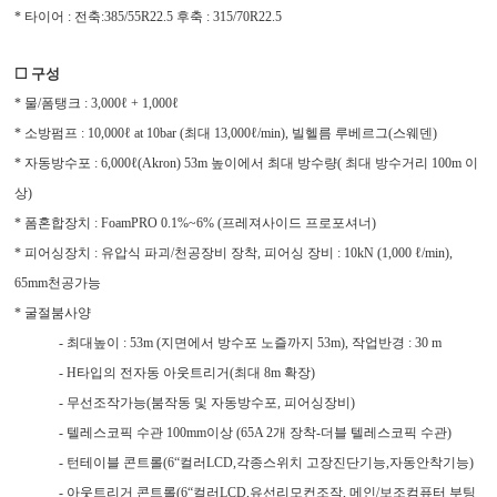
* 타이어 : 전축:385/55R22.5 후축 : 315/70R22.5
☐ 구성
* 물/폼탱크 : 3,000ℓ + 1,000ℓ
* 소방펌프 : 10,000ℓ at 10bar (최대 13,000ℓ/min), 빌헬름 루베르그(스웨덴)
* 자동방수포 : 6,000ℓ(Akron) 53m 높이에서 최대 방수량( 최대 방수거리 100m 이
상)
* 폼혼합장치 : FoamPRO 0.1%~6% (프레져사이드 프로포셔너)
* 피어싱장치 : 유압식 파괴/천공장비 장착, 피어싱 장비 : 10kN (1,000 ℓ/min),
65mm천공가능
* 굴절붐사양
- 최대높이 : 53m (지면에서 방수포 노즐까지 53m), 작업반경 : 30 m
- H타입의 전자동 아웃트리거(최대 8m 확장)
- 무선조작가능(붐작동 및 자동방수포, 피어싱장비)
- 텔레스코픽 수관 100mm이상 (65A 2개 장착-더블 텔레스코픽 수관)
- 턴테이블 콘트롤(6“컬러LCD,각종스위치 고장진단기능,자동안착기능)
- 아웃트리거 콘트롤(6“컬러LCD,유선리모컨조작, 메인/보조컴퓨터 부팅