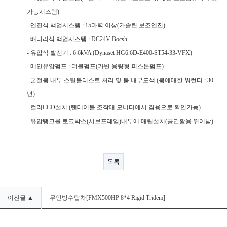
가능시스템)
- 엔진식 백업시스템 : 15마력 이상(가솔린 보조엔진)
- 배터리식 백업시스템 : DC24V Bocsh
- 유압식 발전기 : 6.6kVA (Dynaset HG6.6D-E400-ST54-33-VFX)
- 메인유압펌프 : 더블펌프(가변 용량형 피스톤펌프)
- 굴절붐 내부 스틸블러스트 처리 및 붐 내부도색 (붐에대한 워런티 : 30
년)
- 컬러CCD설치 (텐테이블 조작대 모니터에서 겸용으로 확인가능)
- 유압탱크를 토크박스(서브프레임)내부에 매립설치(공간활용 뛰어남)
목록
이전글 ▲
무인방수탑차[FMX500HP 8*4 Rigid Tridem]