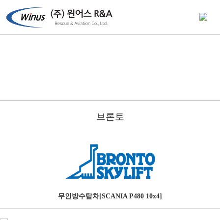
브론토
무인방수탑차[SCANIA P480 10x4]