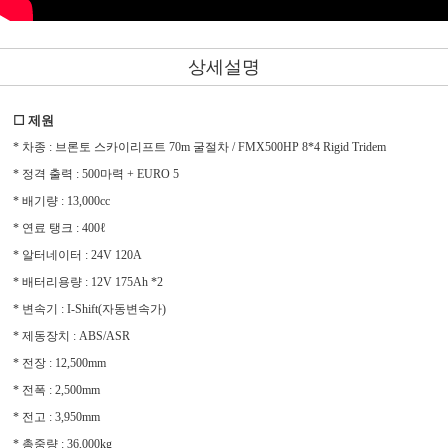
상세설명
☐ 제원
* 차종 : 브론토 스카이리프트 70m 굴절차 / FMX500HP 8*4 Rigid Tridem
* 정격 출력 : 500마력 + EURO 5
* 배기량 : 13,000cc
* 연료 탱크 : 400ℓ
* 알터네이터 : 24V 120A
* 배터리용량 : 12V 175Ah *2
* 변속기 : I-Shift(자동변속가)
* 제동장치 : ABS/ASR
* 전장 : 12,500mm
* 전폭 : 2,500mm
* 전고 : 3,950mm
* 총중량 : 36,000kg