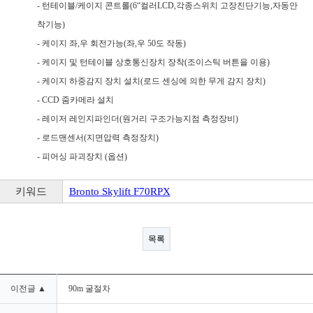
- 턴테이블/케이지 콘트롤(6“컬러LCD,각종스위치 고장진단기능,자동안
착기능)
- 케이지 좌,우 회전가능(좌,우 50도 작동)
- 케이지 및 턴테이블 상호통신장치 장착(조이스틱 버튼을 이용)
- 케이지 하중감지 장치 설치(로드 센싱에 의한 무게 감지 장치)
- CCD 줌카메라 설치
- 레이저 레인지파인더(원거리 구조가능지점 측정장비)
- 로드맨센서(지면압력 측정장치)
- 피어싱 파괴장치 (옵션)
키워드
Bronto Skylift F70RPX
목록
이전글 ▲
90m 굴절차