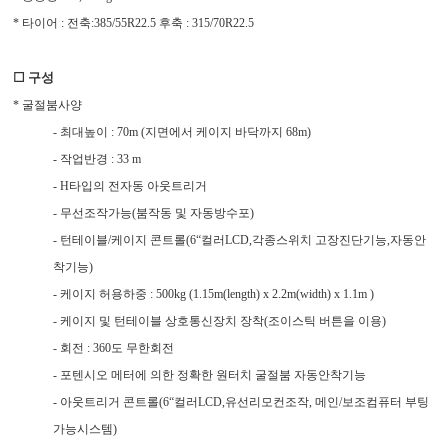
* 타이어 : 전축:385/55R22.5 후축 : 315/70R22.5
☐ 구성
* 굴절붐사양
- 최대높이 : 70m (지면에서 케이지 바닥까지 68m)
- 작업반경 : 33 m
- H타입의 전자동 아웃트리거
- 무선조작가능(붐작동 및 자동방수포)
- 턴테이블/케이지 콘트롤(6“컬러LCD,각종스위치 고장진단기능,자동안
착기능)
- 케이지 허용하중 : 500kg (1.15m(length) x 2.2m(width) x 1.1m )
- 케이지 및 턴테이블 상호통신장치 장착(조이스틱 버튼을 이용)
- 회전 : 360도 무한회전
- 포텐시오 메터에 의한 정확한 원터치 굴절붐 자동안착기능
- 아웃트리거 콘트롤(6“컬러LCD,유선리모컨조작, 메인/보조컴퓨터 부팅
가능시스템)