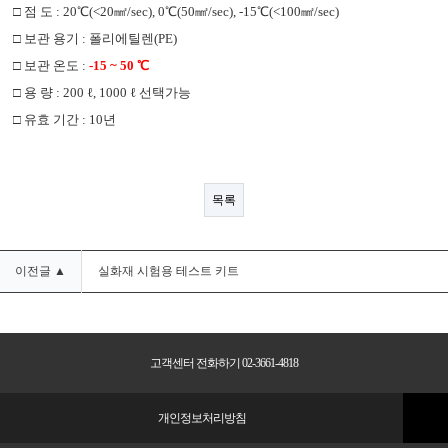
□
점 도
: 20
℃
(<20
㎟
/sec), 0
℃
(50
㎟
/sec), -15
℃
(<100
㎟
/sec)
□
보관 용기
:
폴리에틸렌
(PE)
□
보관 온도
:
-15 ~ 50
℃
□
용 량
: 200 ℓ, 1000 ℓ 선택가능
□
유효 기간
: 10
년
목록
이전글 ▲
실화재 시험용 테스트 키트
고객센터 전화하기 02-3661-4818
개인정보처리방침