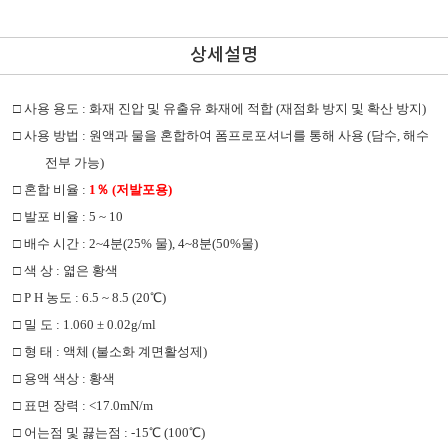
상세설명
□
사용 용도
:
화재 진압 및 유출유 화재에 적합
(
재점화 방지 및 확산 방지
)
□
사용 방법
:
원액과 물을 혼합하여 폼프로포셔너를 통해 사용
(
담수
,
해수
전부 가능
)
□
혼합 비율
:
1
％
(
저발포용
)
□
발포 비율
: 5 ~ 10
□
배수 시간
: 2~4
분
(25%
물
), 4~8
분
(50%
물
)
□
색 상
:
엷은 황색
□
P H
농도
: 6.5 ~ 8.5 (20
℃
)
□
밀 도
: 1.060 ± 0.02g/ml
□
형 태
:
액체
(
불소화 계면활성제
)
□
용액 색상
:
황색
□
표면 장력
: <17.0mN/m
□
어는점 및 끓는점
: -15
℃
(100
℃
)