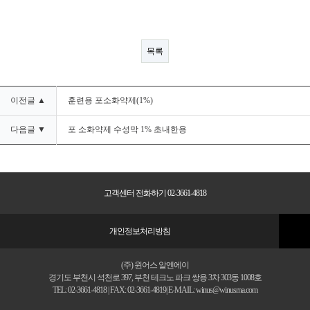
목록
이전글 ▲
훈련용 포소화약제(1%)
다음글 ▼
포 소화약제 수성막 1% 초내한용
고객센터 전화하기 02-3661-4818
개인정보처리방침
(주) 윈어스 알엔에이
경기도 부천시 석천로 397, 부천 테크노 파크 쌍용 3차 303동 1008호
TEL: 02-3661-4818 | FAX: 02-3661-4819| E-MAIL: winus@winusrna.com