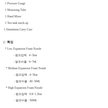
1 Pressure Guage
1 Measuring Tube
1 Hand Mixer
1 Test tank mock-up
1 Aluminium Carry Case
□ 특징
*
Low Expansion Foam Nozzle
-
펌프압력
: 4~5bar
-
발포비율
: 6~7
배
* Medium Expansion Foam No
z
zle
- 펌프압력
: 4~5bar
- 발포비율
: 40~50
배
* High Expansion Foam Nozzle
-
펌프압력
: 0.8~1.2bar
-
발포비율
: 500
배