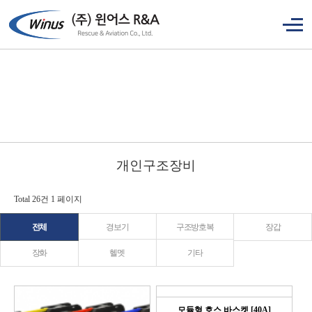
개인구조장비
Total 26건
1 페이지
전체
경보기
구조방호복
장갑
장화
헬멧
기타
모듈형 호스 바스켓 [40A]