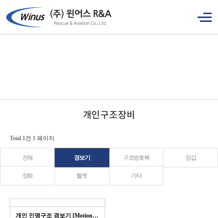
개인구조장비
Total 1건
1 페이지
전체
경보기
구조방호복
장갑
장화
헬멧
기타
개인 인명구조 경보기 [Motion scout K…