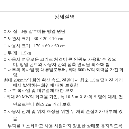
상세설명
□
재 질
: 3
중 알루미늄 방염 원단
□
보관시 크기
: 30 × 20 × 10 cm
□
사용시 크기
: 170 × 60 × 60 cm
□
무 게
: 1.5kg
□
사용시 여유로운 크기로 체격이
큰 인원도 사용할 수 있으
며
,
방염 텐트와 사용자 간의
접촉 면적을
최소화 함
□
내부의 복사열 및 대류열로부터
,
최대
600kW
의 화력을 가진 화
염
,
최대
20km/h
의 화염 확산 속도
,
전면에서
최소
1.5m
떨어진 거리
에서 발생하는 화염에 대해 보호함
□
내부 복사열 및 대류열에 대한 보호
-
최대
80 MW
의 화력을 가진
,
폭
10.5 m
이하의 화염에 대해
,
전
면으로부터 최소
2m
거리 보호
□
사용시
전개 및 위치 조정을 위한 두 개의 손잡이가 내부에 있
음
□
부피를 최소화하고 사용 시점까지 양호한 상태로 유지되도록