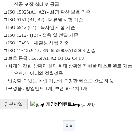
진공 포장 상태로 공급
□
ISO 15025(A1, A2) -
화염 확산 보호 기준
□
ISO 9151 (B1, B2) -
대류열 시험 기준
□
ISO 6942 (C4) -
복사열 시험 기준
□
ISO 12127 (F3) -
접촉 열 전달 기준
□
ISO 17493
–
내열성 시험 기준
□
ISO 11612:2015, EN469:2005/A1:2006
인증
□
보호 등급
:
Level A1-A2-B1-B2-C4-F3
□
화재에 갇힌 상황과 실제 화재 상황을 재현한 테스트 완료 제품
으로
,
데이터의 정확성을
입증할 수 있는
독립 기관이 수행한 테스트 완료 제품
□
구성품
:
방염텐트
1
개
,
보관 파우치
1
개
첨부파일
개인방염텐트.hwp
(1.0M)
목록